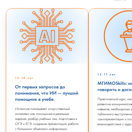
12-17 лет
12-18 лет
МГИМОSkills: и
От первых запросов до
говорить и дог
понимания, что ИИ — лучший
помощник в учебе.
Практический курс, на
развитие коммуникатив
Интенсив показывает искусственный
навыков, необходимых 
интеллект как помощника в реальных
публичного выступлени
задачах: разбор учебных тем, подготовка к
самопрезентации и ос
ОГЭ и ЕГЭ, создание презентаций, работа
взаимодействия с ауди
с большими объёмами информации,