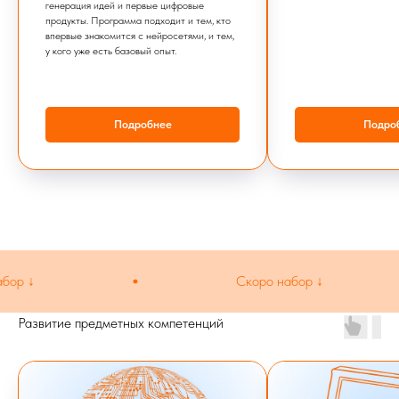
генерация идей и первые цифровые
продукты. Программа подходит и тем, кто
впервые знакомится с нейросетями, и тем,
у кого уже есть базовый опыт.
Подробнее
Подро
ор ↓
Скоро набор ↓
Развитие предметных компетенций