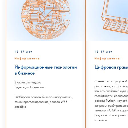
12-17 лет
12-17 лет
Информатика
Информатика
Информационные технологии
Цифровая грам
в бизнесе
Совместно с цифрово
2 ак.часа в неделю
расскажем, что такое ц
Группы до 15 человек
как его создать с нуля
грамотности, использ
Разбираем основы бизнес-информатики,
основы Python, научим
языки програмирования, основы WEB-
запросы, разбираться 
дизайна
технологий, API и серви
подросткам говорить с
их языке